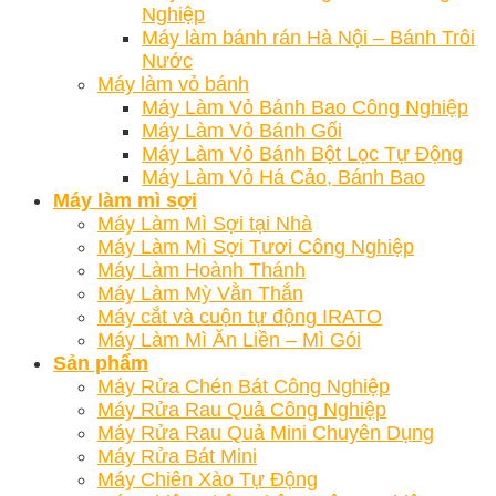
Nghiệp
Máy làm bánh rán Hà Nội – Bánh Trôi
Nước
Máy làm vỏ bánh
Máy Làm Vỏ Bánh Bao Công Nghiệp
Máy Làm Vỏ Bánh Gối
Máy Làm Vỏ Bánh Bột Lọc Tự Động
Máy Làm Vỏ Há Cảo, Bánh Bao
Máy làm mì sợi
Máy Làm Mì Sợi tại Nhà
Máy Làm Mì Sợi Tươi Công Nghiệp
Máy Làm Hoành Thánh
Máy Làm Mỳ Vằn Thắn
Máy cắt và cuộn tự động IRATO
Máy Làm Mì Ăn Liền – Mì Gói
Sản phẩm
Máy Rửa Chén Bát Công Nghiệp
Máy Rửa Rau Quả Công Nghiệp
Máy Rửa Rau Quả Mini Chuyên Dụng
Máy Rửa Bát Mini
Máy Chiên Xào Tự Động