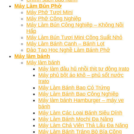
Máy Làm Bún Phở
Máy Phở Tươi Mini
Máy Phở Công Nghiệp
Máy Làm Bún Công Nghiệp – Không Nồi
Hấp
Máy Làm Bún Tươi Mini Công Suất Nhỏ
Máy Làm Bánh Canh – Bánh Lọt
Đào Tạo Học Nghề Làm Bánh Phở
Máy làm bánh
Máy làm bánh
Máy làm đậu hũ nhồi thịt tự động Irato
Máy phủ bột áo khô – phủ sốt nước
Irato
Máy Làm Bánh Bao Có Trứng
Máy Làm Bánh Bao Công Nghiệp
Máy làm bánh Hamburger – máy ve
bánh
Máy Làm Các Loại Bánh Siêu Dính
Máy Làm Bánh Mochi Đa Năng
Máy Làm Chả Viên Thả Lẩu Đa Năng
Máy Làm Bánh Tráng Bò Bía Công