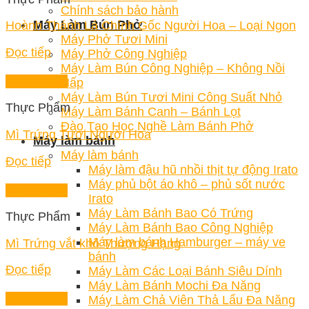
Chính sách bảo hành
Máy Làm Bún Phở
Hoành Thánh Lá Chính Gốc Người Hoa – Loại Ngon
Máy Phở Tươi Mini
Đọc tiếp
Máy Phở Công Nghiệp
Máy Làm Bún Công Nghiệp – Không Nồi
Quick View
Hấp
Máy Làm Bún Tươi Mini Công Suất Nhỏ
Thực Phẩm
Máy Làm Bánh Canh – Bánh Lọt
Đào Tạo Học Nghề Làm Bánh Phở
Mì Trứng Tươi Người Hoa
Máy làm bánh
Máy làm bánh
Đọc tiếp
Máy làm đậu hũ nhồi thịt tự động Irato
Máy phủ bột áo khô – phủ sốt nước
Quick View
Irato
Máy Làm Bánh Bao Có Trứng
Thực Phẩm
Máy Làm Bánh Bao Công Nghiệp
Máy làm bánh Hamburger – máy ve
Mì Trứng vắt khô Thượng Hạng
bánh
Đọc tiếp
Máy Làm Các Loại Bánh Siêu Dính
Máy Làm Bánh Mochi Đa Năng
Quick View
Máy Làm Chả Viên Thả Lẩu Đa Năng