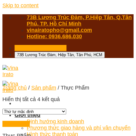
Skip to content
73B Lương Trúc Đàm, P.Hiệp Tân, Q.Tân
Phú, TP. Hồ Chí Minh
vinairatopho@gmail.com
Hotline: 0936.686.030
Hotline 0936.686.030
73B Lương Trúc Đàm, Hiệp Tân, Tân Phú, HCM
Trang chủ
/
Sản phẩm
/
Thực Phẩm
Hiển thị tất cả 4 kết quả
Giới thiệu
Định hướng kinh doanh
Quick View
Phương thức giao hàng và phí vận chuyển
Hình thức thanh toán
Thực Phẩm