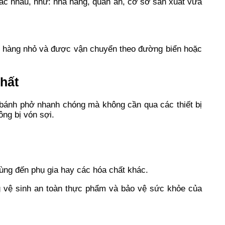
hác nhau, như: nhà hàng, quán ăn, cơ sở sản xuất vừa
ện hàng nhỏ và được vận chuyển theo đường biển hoặc
hất
 bánh phở nhanh chóng mà không cần qua các thiết bị
ng bị vón sợi.
ùng đến phụ gia hay các hóa chất khác.
g vệ sinh an toàn thực phẩm và bảo vệ sức khỏe của