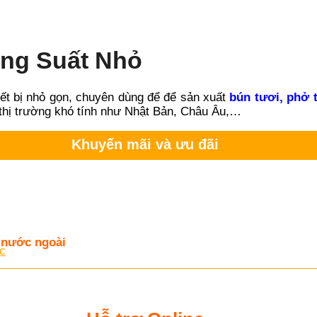
ng Suất Nhỏ
iết bị nhỏ gọn, chuyên dùng để để sản xuất
bún tươi, phở 
thị trường khó tính như Nhật Bản, Châu Âu,…
Khuyến mãi và ưu đãi
 nước ngoài
c