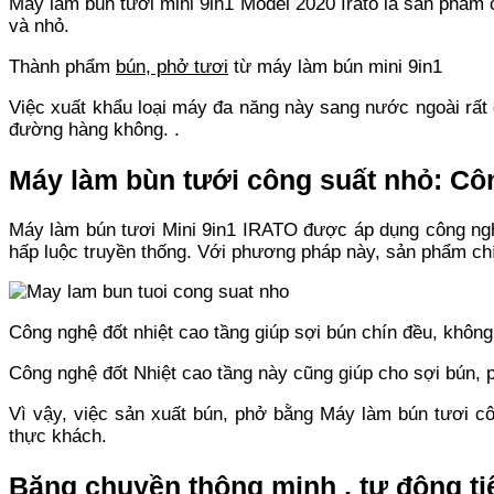
Máy làm bún tươi mini 9in1 Model 2020 Irato là sản phẩm
và nhỏ.
Thành phẩm
bún, phở tươi
từ máy làm bún mini 9in1
Việc xuất khẩu loại máy đa năng này sang nước ngoài rất
đường hàng không. .
Máy làm bùn tưới công suất nhỏ: Côn
Máy làm bún tươi Mini 9in1 IRATO được áp dụng công nghệ
hấp luộc truyền thống. Với phương pháp này, sản phẩm chí
Công nghệ đốt nhiệt cao tầng giúp sợi bún chín đều, không
Công nghệ đốt Nhiệt cao tầng này cũng giúp cho sợi bún,
Vì vậy, việc sản xuất bún, phở bằng Máy làm bún tươi 
thực khách.
Băng chuyền thông minh , tự động ti