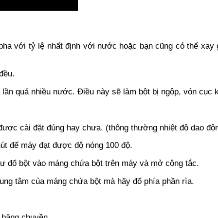
 pha với tỷ lệ nhất định với nước hoặc bạn cũng có thể xa
đều.
 lần quá nhiều nước. Điều này sẽ làm bột bị ngộp, vón cục
 được cài đặt đúng hay chưa. (thông thường nhiệt độ dao độ
hút để máy đạt được độ nóng 100 độ.
tư đổ bột vào máng chứa bột trên máy và mở công tắc.
trung tâm của máng chứa bột mà hãy đổ phía phần rìa.
n băng chuyền.