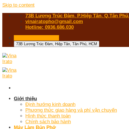
Skip to content
73B Lương Trúc Đàm, P.Hiệp Tân, Q.Tân Phú,
vinairatopho@gmail.com
Hotline: 0936.686.030
Hotline 0936.686.030
73B Lương Trúc Đàm, Hiệp Tân, Tân Phú, HCM
Giới thiệu
Định hướng kinh doanh
Phương thức giao hàng và phí vận chuyển
Hình thức thanh toán
Chính sách bảo hành
Máy Làm Bún Phở