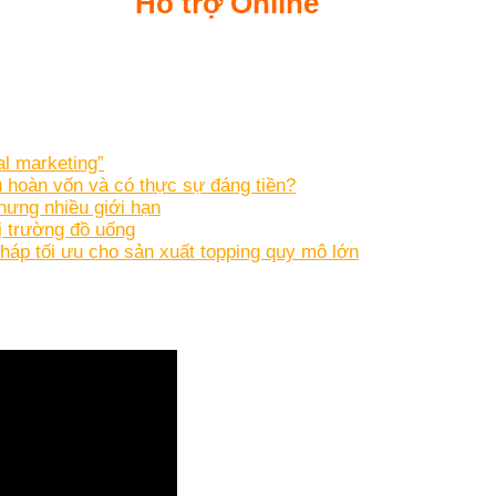
Hỗ trợ Online
l marketing”
u hoàn vốn và có thực sự đáng tiền?
hưng nhiều giới hạn
ị trường đồ uống
pháp tối ưu cho sản xuất topping quy mô lớn