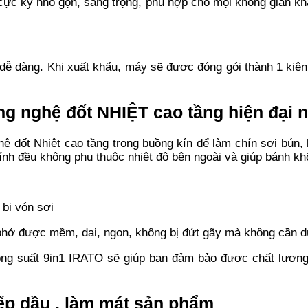
 cực kỳ nhỏ gọn, sang trọng, phù hợp cho mọi không gian k
 dễ dàng. Khi xuất khẩu, máy sẽ được đóng gói thành 1 ki
g nghệ đốt NHIỆT cao tầng hiện đại n
 đốt Nhiệt cao tầng trong buồng kín để làm chín sợi bún,
nh đều không phụ thuộc nhiệt độ bên ngoài và giúp bánh khô
 bị vón sợi
 phở được mềm, dai, ngon, không bị đứt gãy mà không cần d
công suất 9in1 IRATO sẽ giúp bạn đảm bảo được chất lượn
ếp dầu , làm mát sản phẩm