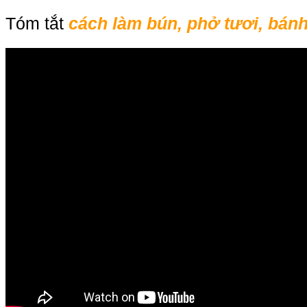
Tóm tắt
cách làm bún, phở tươi, bán