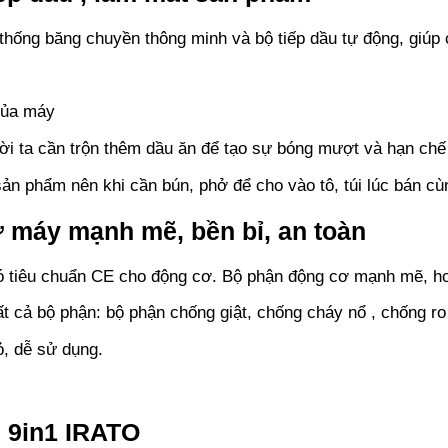
ống băng chuyền thông minh và bộ tiếp dầu tự động, giúp ch
của máy
ười ta cần trộn thêm dầu ăn để tạo sự bóng mượt và hạn chế
 sản phẩm nên khi cần bún, phở để cho vào tô, túi lúc bán 
 máy mạnh mẽ, bền bỉ, an toàn
 tiêu chuẩn CE cho động cơ. Bộ phận động cơ mạnh mẽ, hoạt
ất cả bộ phận: bộ phận chống giật, chống cháy nổ , chống ro
ỏ, dễ sử dụng.
 9in1 IRATO