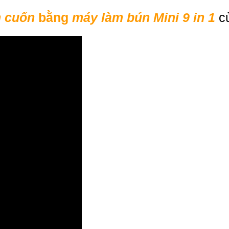
h cuốn
bằng
máy làm bún Mini 9 in 1
c